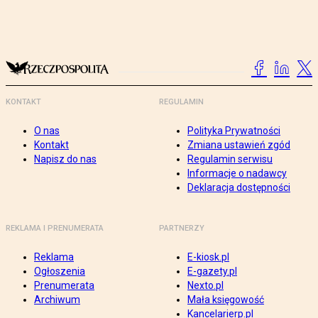
KONTAKT
REGULAMIN
O nas
Polityka Prywatności
Kontakt
Zmiana ustawień zgód
Napisz do nas
Regulamin serwisu
Informacje o nadawcy
Deklaracja dostępności
REKLAMA I PRENUMERATA
PARTNERZY
Reklama
E-kiosk.pl
Ogłoszenia
E-gazety.pl
Prenumerata
Nexto.pl
Archiwum
Mała księgowość
Kancelarierp.pl