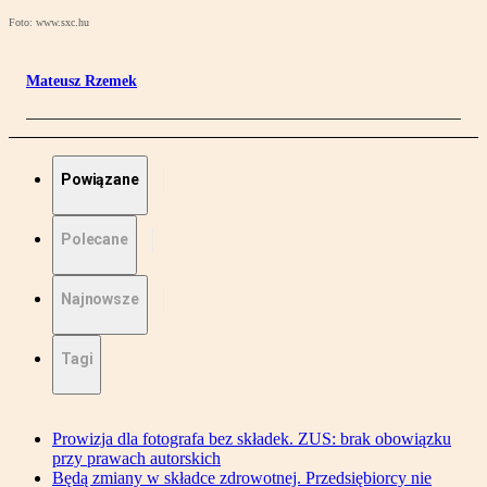
Foto: www.sxc.hu
Mateusz Rzemek
Powiązane
Polecane
Najnowsze
Tagi
Prowizja dla fotografa bez składek. ZUS: brak obowiązku
przy prawach autorskich
Będą zmiany w składce zdrowotnej. Przedsiębiorcy nie