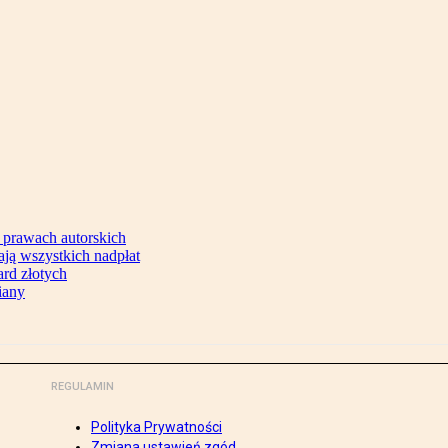
 prawach autorskich
ją wszystkich nadpłat
ard złotych
iany
REGULAMIN
Polityka Prywatności
Zmiana ustawień zgód