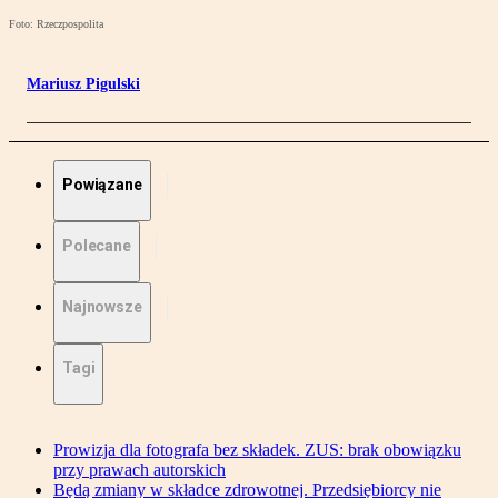
Foto: Rzeczpospolita
Mariusz Pigulski
Powiązane
Polecane
Najnowsze
Tagi
Prowizja dla fotografa bez składek. ZUS: brak obowiązku
przy prawach autorskich
Będą zmiany w składce zdrowotnej. Przedsiębiorcy nie