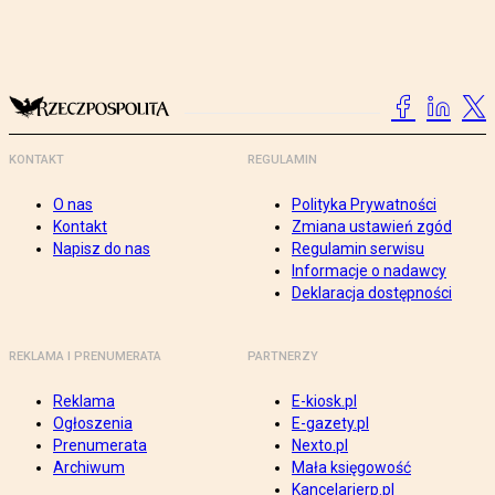
KONTAKT
REGULAMIN
O nas
Polityka Prywatności
Kontakt
Zmiana ustawień zgód
Napisz do nas
Regulamin serwisu
Informacje o nadawcy
Deklaracja dostępności
REKLAMA I PRENUMERATA
PARTNERZY
Reklama
E-kiosk.pl
Ogłoszenia
E-gazety.pl
Prenumerata
Nexto.pl
Archiwum
Mała księgowość
Kancelarierp.pl