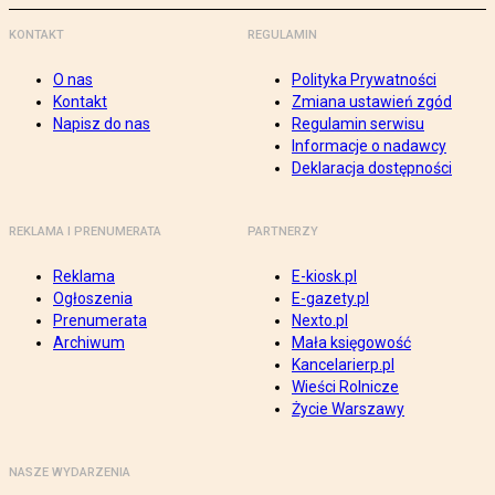
KONTAKT
REGULAMIN
O nas
Polityka Prywatności
Kontakt
Zmiana ustawień zgód
Napisz do nas
Regulamin serwisu
Informacje o nadawcy
Deklaracja dostępności
REKLAMA I PRENUMERATA
PARTNERZY
Reklama
E-kiosk.pl
Ogłoszenia
E-gazety.pl
Prenumerata
Nexto.pl
Archiwum
Mała księgowość
Kancelarierp.pl
Wieści Rolnicze
Życie Warszawy
NASZE WYDARZENIA