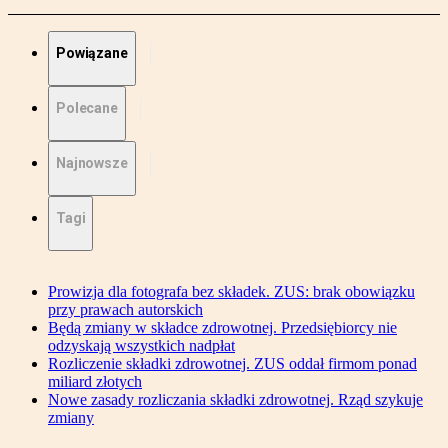
Powiązane
Polecane
Najnowsze
Tagi
Prowizja dla fotografa bez składek. ZUS: brak obowiązku
przy prawach autorskich
Będą zmiany w składce zdrowotnej. Przedsiębiorcy nie
odzyskają wszystkich nadpłat
Rozliczenie składki zdrowotnej. ZUS oddał firmom ponad
miliard złotych
Nowe zasady rozliczania składki zdrowotnej. Rząd szykuje
zmiany