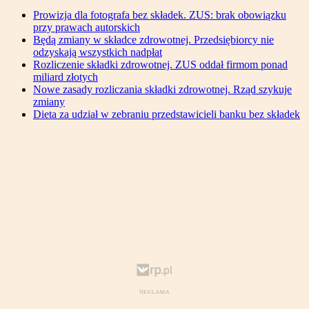
Prowizja dla fotografa bez składek. ZUS: brak obowiązku
przy prawach autorskich
Będą zmiany w składce zdrowotnej. Przedsiębiorcy nie
odzyskają wszystkich nadpłat
Rozliczenie składki zdrowotnej. ZUS oddał firmom ponad
miliard złotych
Nowe zasady rozliczania składki zdrowotnej. Rząd szykuje
zmiany
Dieta za udział w zebraniu przedstawicieli banku bez składek