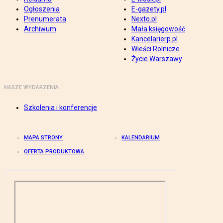
Ogłoszenia
E-gazety.pl
Prenumerata
Nexto.pl
Archiwum
Mała księgowość
Kancelarierp.pl
Wieści Rolnicze
Życie Warszawy
NASZE WYDARZENIA
Szkolenia i konferencje
MAPA STRONY
KALENDARIUM
OFERTA PRODUKTOWA