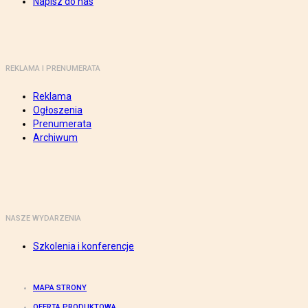
Napisz do nas
REKLAMA I PRENUMERATA
Reklama
Ogłoszenia
Prenumerata
Archiwum
NASZE WYDARZENIA
Szkolenia i konferencje
MAPA STRONY
OFERTA PRODUKTOWA