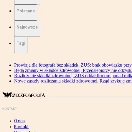
Polecane
Najnowsze
Tagi
Prowizja dla fotografa bez składek. ZUS: brak obowiązku przy
Będą zmiany w składce zdrowotnej. Przedsiębiorcy nie odzyska
Rozliczenie składki zdrowotnej. ZUS oddał firmom ponad mili
Nowe zasady rozliczania składki zdrowotnej. Rząd szykuje zm
KONTAKT
O nas
Kontakt