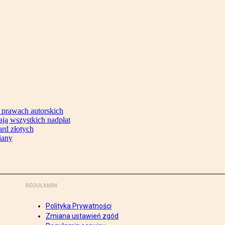
 prawach autorskich
ją wszystkich nadpłat
ard złotych
iany
REGULAMIN
Polityka Prywatności
Zmiana ustawień zgód