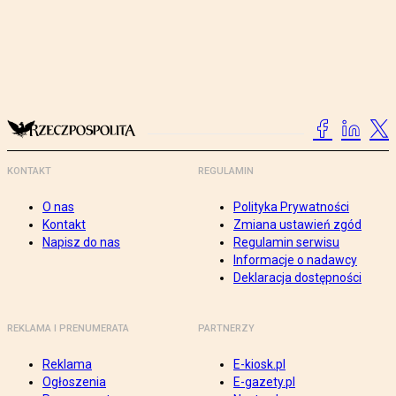
KONTAKT
REGULAMIN
O nas
Polityka Prywatności
Kontakt
Zmiana ustawień zgód
Napisz do nas
Regulamin serwisu
Informacje o nadawcy
Deklaracja dostępności
REKLAMA I PRENUMERATA
PARTNERZY
Reklama
E-kiosk.pl
Ogłoszenia
E-gazety.pl