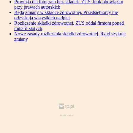
Prowizja dla fotografa bez składek. ZUS: brak obowiązku
przy prawach autorskich
Będą zmiany w składce zdrowotnej. Przedsiębiorcy nie
odzyskają wszystkich nadpłat
Rozliczenie składki zdrowotnej. ZUS oddał firmom ponad
miliard złotych
Nowe zasady rozliczania składki zdrowotnej. Rząd szykuje
zmiany