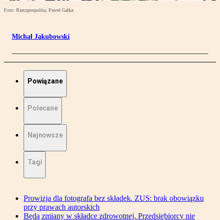
Foto: Rzeczpospolita, Paweł Gałka
Michał Jakubowski
Powiązane
Polecane
Najnowsze
Tagi
Prowizja dla fotografa bez składek. ZUS: brak obowiązku
przy prawach autorskich
Będą zmiany w składce zdrowotnej. Przedsiębiorcy nie