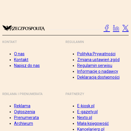
KONTAKT
REGULAMIN
O nas
Polityka Prywatności
Kontakt
Zmiana ustawień zgód
Napisz do nas
Regulamin serwisu
Informacje o nadawcy
Deklaracja dostępności
REKLAMA I PRENUMERATA
PARTNERZY
Reklama
E-kiosk.pl
Ogłoszenia
E-gazety.pl
Prenumerata
Nexto.pl
Archiwum
Mała księgowość
Kancelarierp.pl