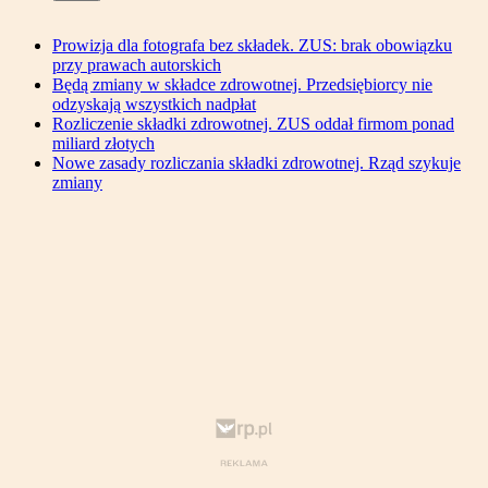
Prowizja dla fotografa bez składek. ZUS: brak obowiązku
przy prawach autorskich
Będą zmiany w składce zdrowotnej. Przedsiębiorcy nie
odzyskają wszystkich nadpłat
Rozliczenie składki zdrowotnej. ZUS oddał firmom ponad
miliard złotych
Nowe zasady rozliczania składki zdrowotnej. Rząd szykuje
zmiany