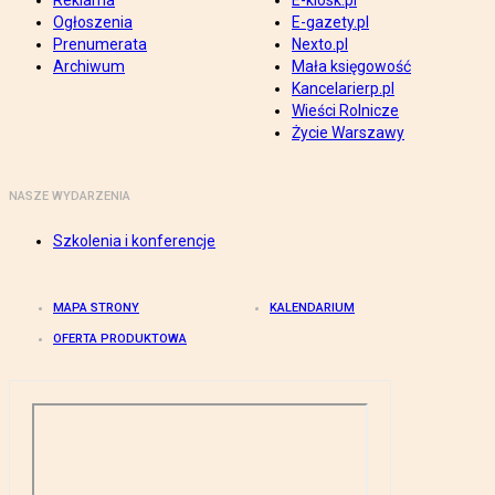
Reklama
E-kiosk.pl
Ogłoszenia
E-gazety.pl
Prenumerata
Nexto.pl
Archiwum
Mała księgowość
Kancelarierp.pl
Wieści Rolnicze
Życie Warszawy
NASZE WYDARZENIA
Szkolenia i konferencje
MAPA STRONY
KALENDARIUM
OFERTA PRODUKTOWA