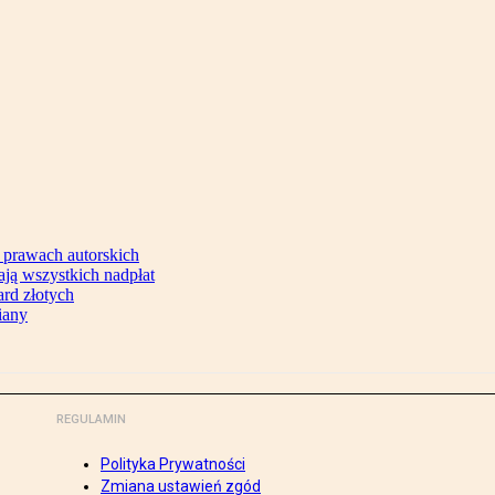
 prawach autorskich
ją wszystkich nadpłat
ard złotych
iany
REGULAMIN
Polityka Prywatności
Zmiana ustawień zgód