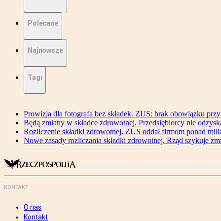
Polecane
Najnowsze
Tagi
Prowizja dla fotografa bez składek. ZUS: brak obowiązku przy
Będą zmiany w składce zdrowotnej. Przedsiębiorcy nie odzyska
Rozliczenie składki zdrowotnej. ZUS oddał firmom ponad mili
Nowe zasady rozliczania składki zdrowotnej. Rząd szykuje zm
KONTAKT
O nas
Kontakt