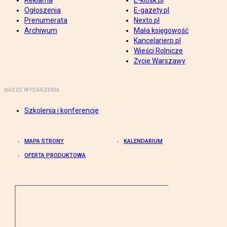
Reklama
E-kiosk.pl
Ogłoszenia
E-gazety.pl
Prenumerata
Nexto.pl
Archiwum
Mała księgowość
Kancelarierp.pl
Wieści Rolnicze
Życie Warszawy
NASZE WYDARZENIA
Szkolenia i konferencje
MAPA STRONY
KALENDARIUM
OFERTA PRODUKTOWA