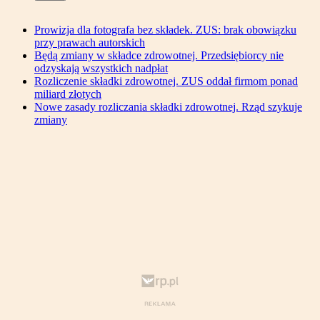
Prowizja dla fotografa bez składek. ZUS: brak obowiązku
przy prawach autorskich
Będą zmiany w składce zdrowotnej. Przedsiębiorcy nie
odzyskają wszystkich nadpłat
Rozliczenie składki zdrowotnej. ZUS oddał firmom ponad
miliard złotych
Nowe zasady rozliczania składki zdrowotnej. Rząd szykuje
zmiany