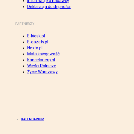
Informacje o nadawcy
Deklaracja dostępności
PARTNERZY
E-kiosk.pl
E-gazety.pl
Nexto.pl
Mała księgowość
Kancelarierp.pl
Wieści Rolnicze
Życie Warszawy
KALENDARIUM