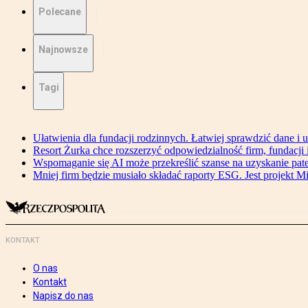
Polecane
Najnowsze
Tagi
Ułatwienia dla fundacji rodzinnych. Łatwiej sprawdzić dane i 
Resort Żurka chce rozszerzyć odpowiedzialność firm, fundacji i 
Wspomaganie się AI może przekreślić szanse na uzyskanie pat
Mniej firm będzie musiało składać raporty ESG. Jest projekt M
KONTAKT
O nas
Kontakt
Napisz do nas