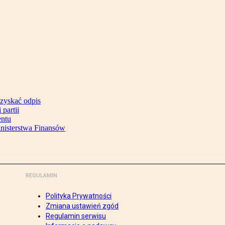
uzyskać odpis
partii
entu
inisterstwa Finansów
REGULAMIN
Polityka Prywatności
Zmiana ustawień zgód
Regulamin serwisu