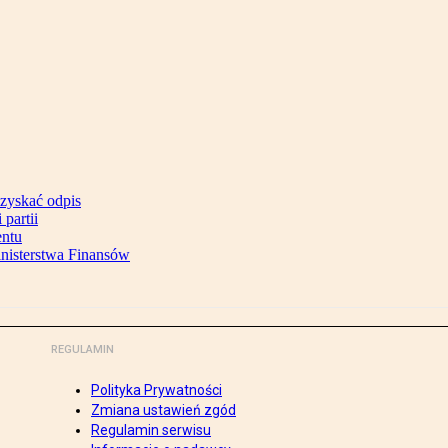
uzyskać odpis
partii
entu
inisterstwa Finansów
REGULAMIN
Polityka Prywatności
Zmiana ustawień zgód
Regulamin serwisu