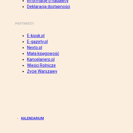
Informacje o nadawcy
Deklaracja dostępności
PARTNERZY
E-kiosk.pl
E-gazety.pl
Nexto.pl
Mała księgowość
Kancelarierp.pl
Wieści Rolnicze
Życie Warszawy
KALENDARIUM