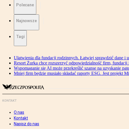
Polecane
Najnowsze
Tagi
Ułatwienia dla fundacji rodzinnych. Łatwiej sprawdzić dane i 
Resort Żurka chce rozszerzyć odpowiedzialność firm, fundacji i 
Wspomaganie się AI może przekreślić szanse na uzyskanie pat
Mniej firm będzie musiało składać raporty ESG. Jest projekt M
KONTAKT
O nas
Kontakt
Napisz do nas