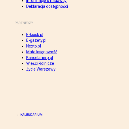
Informacje o nadawcy
Deklaracja dostępności
PARTNERZY
E-kiosk.pl
E-gazety.pl
Nexto.pl
Mała księgowość
Kancelarierp.pl
Wieści Rolnicze
Życie Warszawy
KALENDARIUM