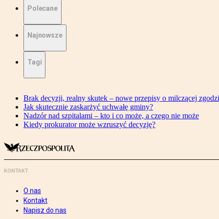
Polecane
Najnowsze
Tagi
Brak decyzji, realny skutek – nowe przepisy o milczącej zgodz
Jak skutecznie zaskarżyć uchwałę gminy?
Nadzór nad szpitalami – kto i co może, a czego nie może
Kiedy prokurator może wzruszyć decyzję?
KONTAKT
O nas
Kontakt
Napisz do nas