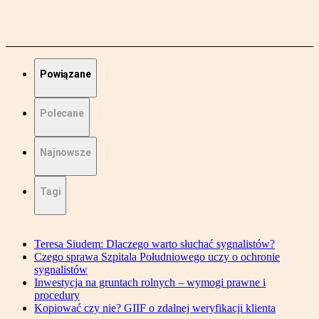
Powiązane
Polecane
Najnowsze
Tagi
Teresa Siudem: Dlaczego warto słuchać sygnalistów?
Czego sprawa Szpitala Południowego uczy o ochronie
sygnalistów
Inwestycja na gruntach rolnych – wymogi prawne i
procedury
Kopiować czy nie? GIIF o zdalnej weryfikacji klienta