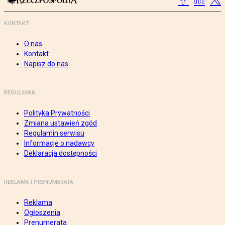
KONTAKT
O nas
Kontakt
Napisz do nas
REGULAMIN
Polityka Prywatności
Zmiana ustawień zgód
Regulamin serwisu
Informacje o nadawcy
Deklaracja dostępności
REKLAMA I PRENUMERATA
Reklama
Ogłoszenia
Prenumerata