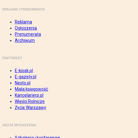
REKLAMA I PRENUMERATA
Reklama
Ogłoszenia
Prenumerata
Archiwum
PARTNERZY
E-kiosk.pl
E-gazety.pl
Nexto.pl
Mała księgowość
Kancelarierp.pl
Wieści Rolnicze
Życie Warszawy
NASZE WYDARZENIA
Szkolenia i konferencje