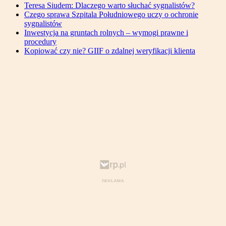
Teresa Siudem: Dlaczego warto słuchać sygnalistów?
Czego sprawa Szpitala Południowego uczy o ochronie
sygnalistów
Inwestycja na gruntach rolnych – wymogi prawne i
procedury
Kopiować czy nie? GIIF o zdalnej weryfikacji klienta