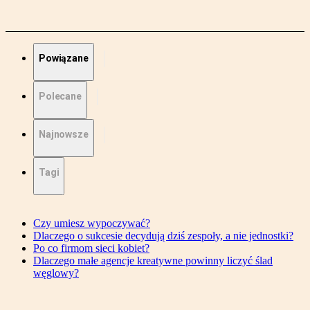
Powiązane
Polecane
Najnowsze
Tagi
Czy umiesz wypoczywać?
Dlaczego o sukcesie decydują dziś zespoły, a nie jednostki?
Po co firmom sieci kobiet?
Dlaczego małe agencje kreatywne powinny liczyć ślad
węglowy?