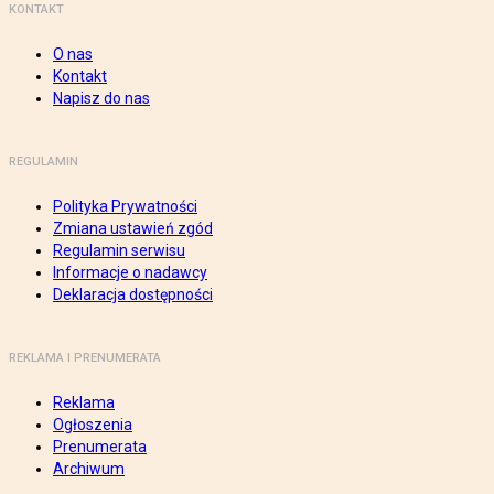
KONTAKT
O nas
Kontakt
Napisz do nas
REGULAMIN
Polityka Prywatności
Zmiana ustawień zgód
Regulamin serwisu
Informacje o nadawcy
Deklaracja dostępności
REKLAMA I PRENUMERATA
Reklama
Ogłoszenia
Prenumerata
Archiwum