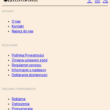
KONTAKT
O nas
Kontakt
Napisz do nas
REGULAMIN
Polityka Prywatności
Zmiana ustawień zgód
Regulamin serwisu
Informacje o nadawcy
Deklaracja dostępności
REKLAMA I PRENUMERATA
Reklama
Ogłoszenia
Prenumerata