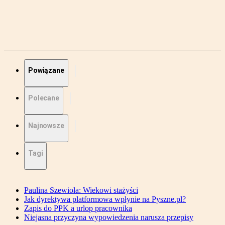
Powiązane
Polecane
Najnowsze
Tagi
Paulina Szewioła: Wiekowi stażyści
Jak dyrektywa platformowa wpłynie na Pyszne.pl?
Zapis do PPK a urlop pracownika
Niejasna przyczyna wypowiedzenia narusza przepisy