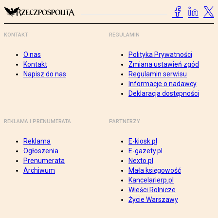
KONTAKT
REGULAMIN
O nas
Polityka Prywatności
Kontakt
Zmiana ustawień zgód
Napisz do nas
Regulamin serwisu
Informacje o nadawcy
Deklaracja dostępności
REKLAMA I PRENUMERATA
PARTNERZY
Reklama
E-kiosk.pl
Ogłoszenia
E-gazety.pl
Prenumerata
Nexto.pl
Archiwum
Mała księgowość
Kancelarierp.pl
Wieści Rolnicze
Życie Warszawy