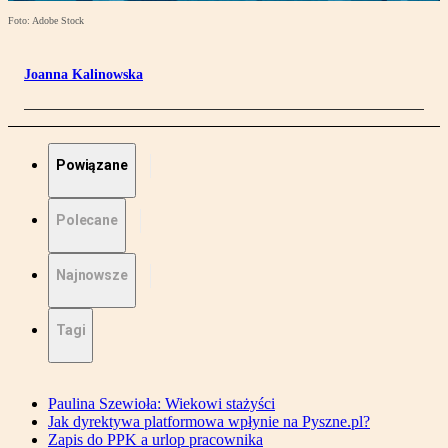
Foto: Adobe Stock
Joanna Kalinowska
Powiązane
Polecane
Najnowsze
Tagi
Paulina Szewioła: Wiekowi stażyści
Jak dyrektywa platformowa wpłynie na Pyszne.pl?
Zapis do PPK a urlop pracownika