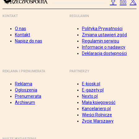
KONTAKT
REGULAMIN
O nas
Polityka Prywatności
Kontakt
Zmiana ustawień zgód
Napisz do nas
Regulamin serwisu
Informacje o nadawcy
Deklaracja dostępności
REKLAMA I PRENUMERATA
PARTNERZY
Reklama
E-kiosk.pl
Ogłoszenia
E-gazety.pl
Prenumerata
Nexto.pl
Archiwum
Mała księgowość
Kancelarierp.pl
Wieści Rolnicze
Życie Warszawy
NASZE WYDARZENIA