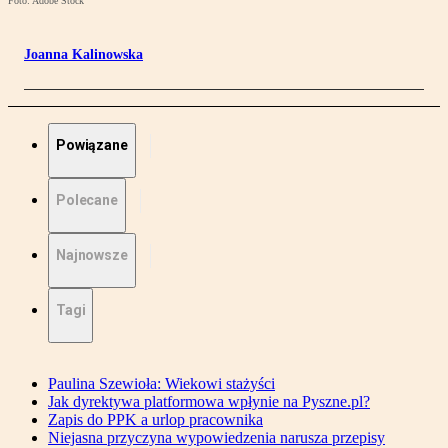
Foto: Adobe Stock
Joanna Kalinowska
Powiązane
Polecane
Najnowsze
Tagi
Paulina Szewioła: Wiekowi stażyści
Jak dyrektywa platformowa wpłynie na Pyszne.pl?
Zapis do PPK a urlop pracownika
Niejasna przyczyna wypowiedzenia narusza przepisy