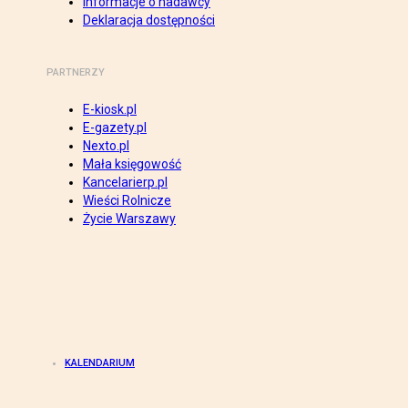
Informacje o nadawcy
Deklaracja dostępności
PARTNERZY
E-kiosk.pl
E-gazety.pl
Nexto.pl
Mała księgowość
Kancelarierp.pl
Wieści Rolnicze
Życie Warszawy
KALENDARIUM