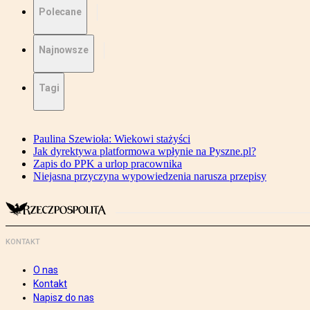
Polecane
Najnowsze
Tagi
Paulina Szewioła: Wiekowi stażyści
Jak dyrektywa platformowa wpłynie na Pyszne.pl?
Zapis do PPK a urlop pracownika
Niejasna przyczyna wypowiedzenia narusza przepisy
KONTAKT
O nas
Kontakt
Napisz do nas