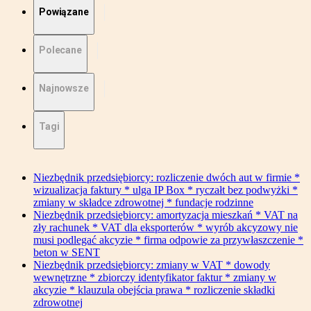
Powiązane
Polecane
Najnowsze
Tagi
Niezbędnik przedsiębiorcy: rozliczenie dwóch aut w firmie *
wizualizacja faktury * ulga IP Box * ryczałt bez podwyżki *
zmiany w składce zdrowotnej * fundacje rodzinne
Niezbędnik przedsiębiorcy: amortyzacja mieszkań * VAT na
zły rachunek * VAT dla eksporterów * wyrób akcyzowy nie
musi podlegać akcyzie * firma odpowie za przywłaszczenie *
beton w SENT
Niezbędnik przedsiębiorcy: zmiany w VAT * dowody
wewnętrzne * zbiorczy identyfikator faktur * zmiany w
akcyzie * klauzula obejścia prawa * rozliczenie składki
zdrowotnej