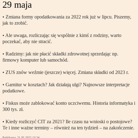
29 maja
• Zmiana formy opodatkowania za 2022 rok już w lipcu. Piszemy,
jak to zrobić.
• Ale uwaga, rozliczając się wspólnie z kimś z rodziny, warto
poczekać, aby nie stracić.
• Radzimy: jak nie płacić składki zdrowotnej sprzedając np.
firmowy komputer lub samochód.
• ZUS znów weźmie (jeszcze) więcej. Zmiana składki od 2023 r.
• Garnitur w kosztach? Jak działają ulgi? Najnowsze interpretacje
podatkowe.
• Fiskus może zablokować konto uczciwemu. Historia informatyka i
300 tys. zł.
• Kiedy rozliczyć CIT za 2021? Ile czasu na wnioski o postojowe?
Te i inne ważne terminy – również na ten tydzień – na zakończenie.
Publikacja:
21.05.2022 13:24