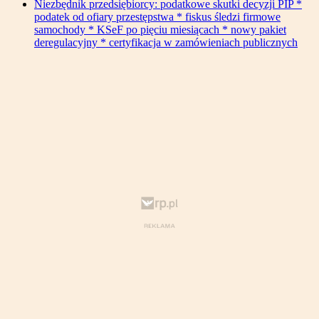
Niezbędnik przedsiębiorcy: podatkowe skutki decyzji PIP *
podatek od ofiary przestępstwa * fiskus śledzi firmowe
samochody * KSeF po pięciu miesiącach * nowy pakiet
deregulacyjny * certyfikacja w zamówieniach publicznych