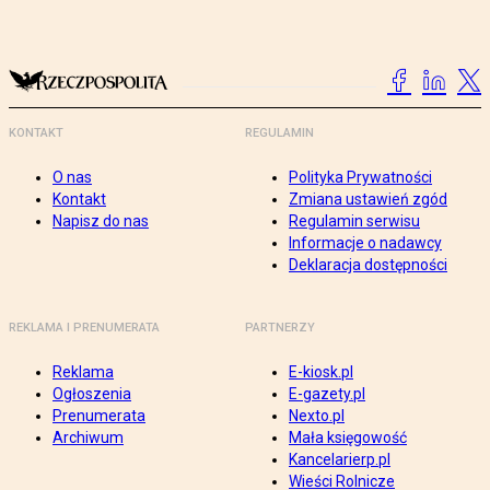
KONTAKT
REGULAMIN
O nas
Polityka Prywatności
Kontakt
Zmiana ustawień zgód
Napisz do nas
Regulamin serwisu
Informacje o nadawcy
Deklaracja dostępności
REKLAMA I PRENUMERATA
PARTNERZY
Reklama
E-kiosk.pl
Ogłoszenia
E-gazety.pl
Prenumerata
Nexto.pl
Archiwum
Mała księgowość
Kancelarierp.pl
Wieści Rolnicze