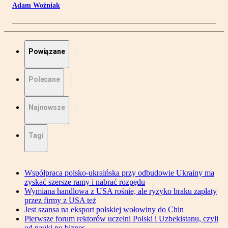
Adam Woźniak
Powiązane
Polecane
Najnowsze
Tagi
Współpraca polsko-ukraińska przy odbudowie Ukrainy ma
zyskać szersze ramy i nabrać rozpędu
Wymiana handlowa z USA rośnie, ale ryzyko braku zapłaty
przez firmy z USA też
Jest szansa na eksport polskiej wołowiny do Chin
Pierwsze forum rektorów uczelni Polski i Uzbekistanu, czyli
od nauki po biznes