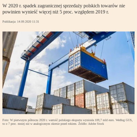
W 2020 r. spadek zagranicznej sprzedaży polskich towarów nie
powinien wynieść więcej niż 5 proc. względem 2019 r.
Publikacja:
14.09.2020 11:31
Foto: W pierwszym półroczu 2020 r. wartość polskiego eksportu wyniosła 109,7 mld euro. Według GUS,
to o 7 proc. mniej niż w analogicznym okresie przed rokiem. Źródło: Adobe Stock