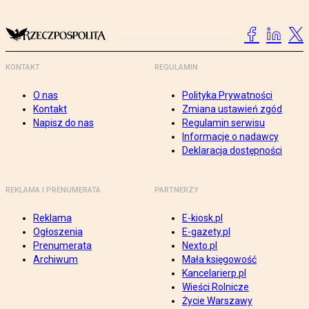
KONTAKT
REGULAMIN
O nas
Polityka Prywatności
Kontakt
Zmiana ustawień zgód
Napisz do nas
Regulamin serwisu
Informacje o nadawcy
Deklaracja dostępności
REKLAMA I PRENUMERATA
PARTNERZY
Reklama
E-kiosk.pl
Ogłoszenia
E-gazety.pl
Prenumerata
Nexto.pl
Archiwum
Mała księgowość
Kancelarierp.pl
Wieści Rolnicze
Życie Warszawy