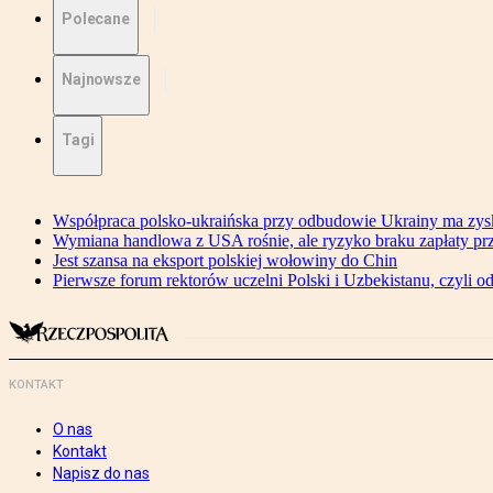
Polecane
Najnowsze
Tagi
Współpraca polsko-ukraińska przy odbudowie Ukrainy ma zysk
Wymiana handlowa z USA rośnie, ale ryzyko braku zapłaty pr
Jest szansa na eksport polskiej wołowiny do Chin
Pierwsze forum rektorów uczelni Polski i Uzbekistanu, czyli o
KONTAKT
O nas
Kontakt
Napisz do nas