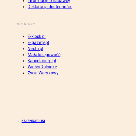
Informacje o nadawcy
Deklaracja dostępności
PARTNERZY
E-kiosk.pl
E-gazety.pl
Nexto.pl
Mała księgowość
Kancelarierp.pl
Wieści Rolnicze
Życie Warszawy
KALENDARIUM