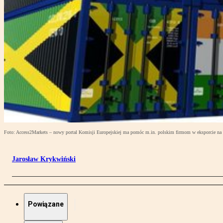
Foto: Access2Markets – nowy portal Komisji Europejskiej ma pomóc m.in. polskim firmom w eksporcie na 
Jarosław Krykwiński
Powiązane