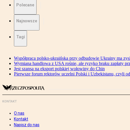
Polecane
Najnowsze
Tagi
Współpraca polsko-ukraińska przy odbudowie Ukrainy ma zysk
Wymiana handlowa z USA rośnie, ale ryzyko braku zapłaty pr
Jest szansa na eksport polskiej wołowiny do Chin
Pierwsze forum rektorów uczelni Polski i Uzbekistanu, czyli o
KONTAKT
O nas
Kontakt
Napisz do nas