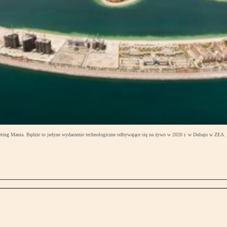
ting Mania. Będzie to jedyne wydarzenie technologiczne odbywające się na żywo w 2020 r. w Dubaju w ZEA.