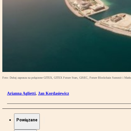
Foto: Dubaj zaprasza na połączone GITEX, GITEX Future Stars, GISEC, Future Blockchain Summit i Marke
Arianna Aglietti
,
Jan Kordasiewicz
Powiązane