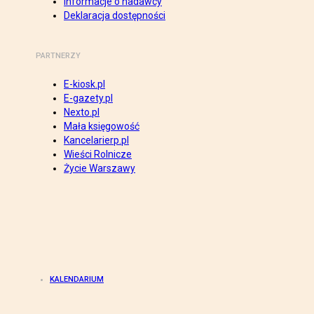
Informacje o nadawcy
Deklaracja dostępności
PARTNERZY
E-kiosk.pl
E-gazety.pl
Nexto.pl
Mała księgowość
Kancelarierp.pl
Wieści Rolnicze
Życie Warszawy
KALENDARIUM