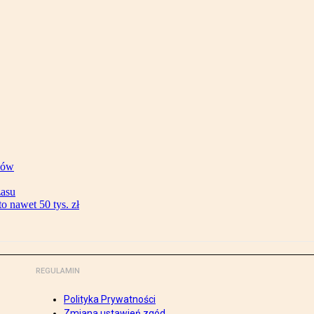
ków
zasu
 nawet 50 tys. zł
REGULAMIN
Polityka Prywatności
Zmiana ustawień zgód