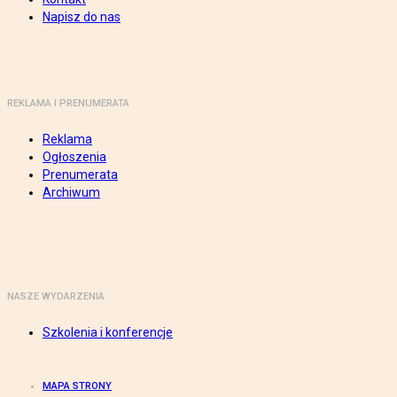
Napisz do nas
REKLAMA I PRENUMERATA
Reklama
Ogłoszenia
Prenumerata
Archiwum
NASZE WYDARZENIA
Szkolenia i konferencje
MAPA STRONY