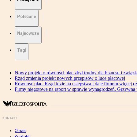
Polecane
Najnowsze
Tagi
Nowy projekt o równości płac zbyt trudny dla biznesu i związ
Rząd zmienia projekt nowych przepisów o luce płacowej
Równość płac. Rząd idzie na ustępstwa i daje firmom więcej c
Firmy niegotowe na raport w sprawie wynagrodzeń. Grzywna to
KONTAKT
O nas
Kontakt