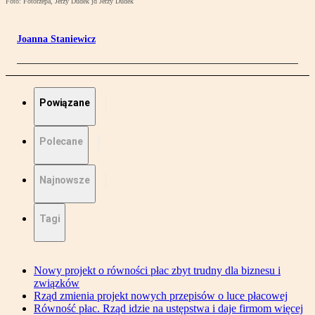
Foto: Fotorzepa, Jerzy Dudek jd Jerzy Dudek
Joanna Staniewicz
Powiązane
Polecane
Najnowsze
Tagi
Nowy projekt o równości płac zbyt trudny dla biznesu i
związków
Rząd zmienia projekt nowych przepisów o luce płacowej
Równość płac. Rząd idzie na ustępstwa i daje firmom więcej