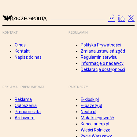
KONTAKT
REGULAMIN
O nas
Polityka Prywatności
Kontakt
Zmiana ustawień zgód
Napisz do nas
Regulamin serwisu
Informacje o nadawcy
Deklaracja dostępności
REKLAMA I PRENUMERATA
PARTNERZY
Reklama
E-kiosk.pl
Ogłoszenia
E-gazety.pl
Prenumerata
Nexto.pl
Archiwum
Mała księgowość
Kancelarierp.pl
Wieści Rolnicze
Życie Warszawy