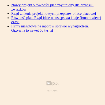
Nowy projekt o równości płac zbyt trudny dla biznesu i
związków
Rząd zmienia projekt nowych przepisów o luce płacowej
Równość płac. Rząd idzie na ustępstwa i daje firmom więcej
czasu
Firmy niegotowe na raport w sprawie wynagrodzeń.
Grzywna to nawet 50 tys. zł