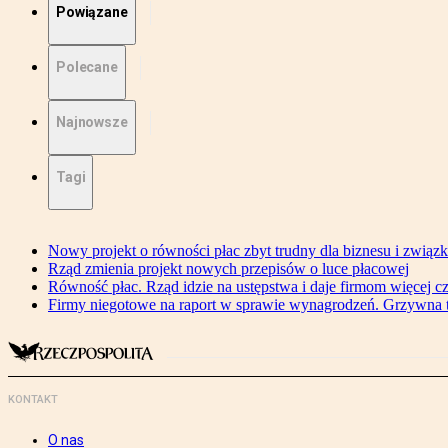
Powiązane
Polecane
Najnowsze
Tagi
Nowy projekt o równości płac zbyt trudny dla biznesu i związ
Rząd zmienia projekt nowych przepisów o luce płacowej
Równość płac. Rząd idzie na ustępstwa i daje firmom więcej c
Firmy niegotowe na raport w sprawie wynagrodzeń. Grzywna to
KONTAKT
O nas