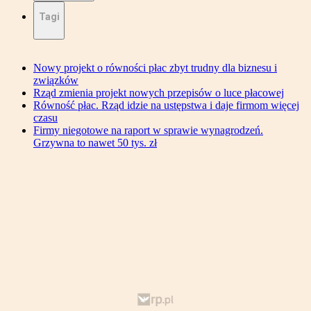
Tagi
Nowy projekt o równości płac zbyt trudny dla biznesu i
związków
Rząd zmienia projekt nowych przepisów o luce płacowej
Równość płac. Rząd idzie na ustępstwa i daje firmom więcej
czasu
Firmy niegotowe na raport w sprawie wynagrodzeń.
Grzywna to nawet 50 tys. zł