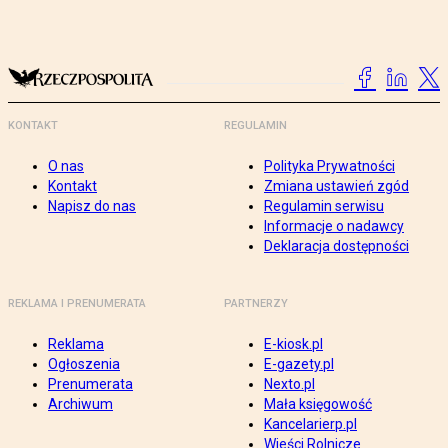
KONTAKT
REGULAMIN
O nas
Polityka Prywatności
Kontakt
Zmiana ustawień zgód
Napisz do nas
Regulamin serwisu
Informacje o nadawcy
Deklaracja dostępności
REKLAMA I PRENUMERATA
PARTNERZY
Reklama
E-kiosk.pl
Ogłoszenia
E-gazety.pl
Prenumerata
Nexto.pl
Archiwum
Mała księgowość
Kancelarierp.pl
Wieści Rolnicze