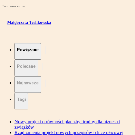
Foto: www.sxc.hu
Małgorzata Terlikowska
Powiązane
Polecane
Najnowsze
Tagi
Nowy projekt o równości płac zbyt trudny dla biznesu i
związków
Rząd zmienia projekt nowych przepisów o luce płacowej