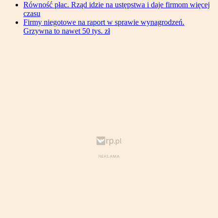
Równość płac. Rząd idzie na ustępstwa i daje firmom więcej
czasu
Firmy niegotowe na raport w sprawie wynagrodzeń.
Grzywna to nawet 50 tys. zł