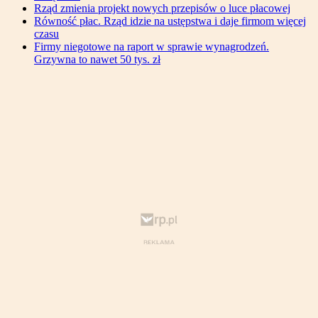
Rząd zmienia projekt nowych przepisów o luce płacowej
Równość płac. Rząd idzie na ustępstwa i daje firmom więcej
czasu
Firmy niegotowe na raport w sprawie wynagrodzeń.
Grzywna to nawet 50 tys. zł