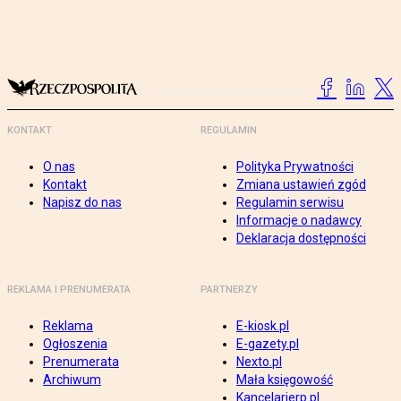
KONTAKT
REGULAMIN
O nas
Polityka Prywatności
Kontakt
Zmiana ustawień zgód
Napisz do nas
Regulamin serwisu
Informacje o nadawcy
Deklaracja dostępności
REKLAMA I PRENUMERATA
PARTNERZY
Reklama
E-kiosk.pl
Ogłoszenia
E-gazety.pl
Prenumerata
Nexto.pl
Archiwum
Mała księgowość
Kancelarierp.pl