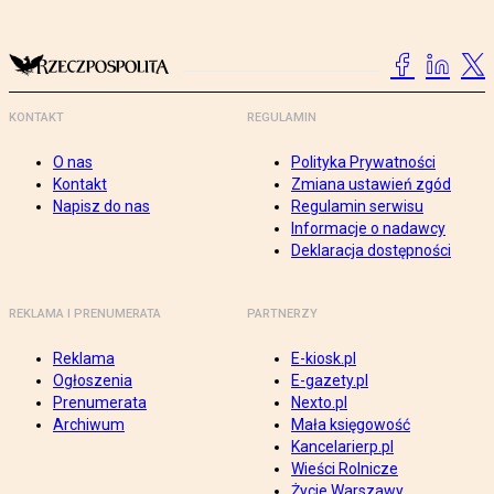
KONTAKT
REGULAMIN
O nas
Polityka Prywatności
Kontakt
Zmiana ustawień zgód
Napisz do nas
Regulamin serwisu
Informacje o nadawcy
Deklaracja dostępności
REKLAMA I PRENUMERATA
PARTNERZY
Reklama
E-kiosk.pl
Ogłoszenia
E-gazety.pl
Prenumerata
Nexto.pl
Archiwum
Mała księgowość
Kancelarierp.pl
Wieści Rolnicze
Życie Warszawy