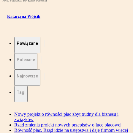
Foto: Fotorzepa, RP Radek Pasterski
Katarzyna Wójcik
Powiązane
Polecane
Najnowsze
Tagi
Nowy projekt o równości płac zbyt trudny dla biznesu i
związków
Rząd zmienia projekt nowych przepisów o luce płacowej
Równość płac. Rząd idzie na ustępstwa i daje firmom więcej