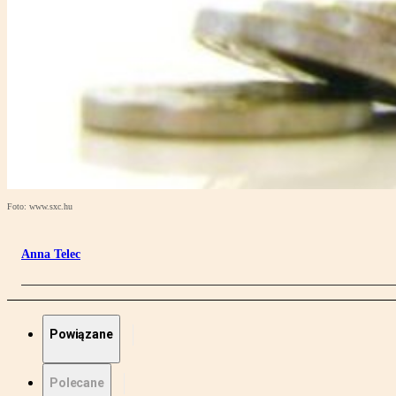
Foto: www.sxc.hu
Anna Telec
Powiązane
Polecane