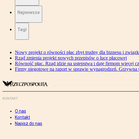
Najnowsze
Tagi
Nowy projekt o równości płac zbyt trudny dla biznesu i związ
Rząd zmienia projekt nowych przepisów o luce płacowej
Równość płac. Rząd idzie na ustępstwa i daje firmom więcej c
Firmy niegotowe na raport w sprawie wynagrodzeń. Grzywna to
KONTAKT
O nas
Kontakt
Napisz do nas