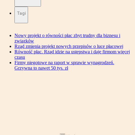
Tagi
Nowy projekt o równości płac zbyt trudny dla biznesu i
związków
Rząd zmienia projekt nowych przepisów o luce płacowej
Równość płac. Rząd idzie na ustępstwa i daje firmom więcej
czasu
Firmy niegotowe na raport w sprawie wynagrodzeń.
Grzywna to nawet 50 tys. zł