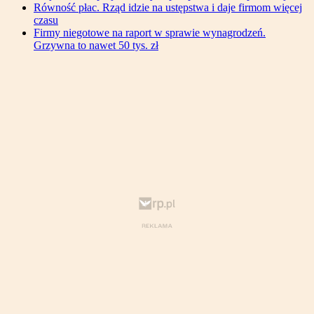
Równość płac. Rząd idzie na ustępstwa i daje firmom więcej
czasu
Firmy niegotowe na raport w sprawie wynagrodzeń.
Grzywna to nawet 50 tys. zł