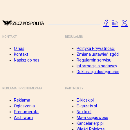
KONTAKT
REGULAMIN
O nas
Polityka Prywatności
Kontakt
Zmiana ustawień zgód
Napisz do nas
Regulamin serwisu
Informacje o nadawcy
Deklaracja dostępności
REKLAMA I PRENUMERATA
PARTNERZY
Reklama
E-kiosk.pl
Ogłoszenia
E-gazety.pl
Prenumerata
Nexto.pl
Archiwum
Mała księgowość
Kancelarierp.pl
Wieści Rolnicze