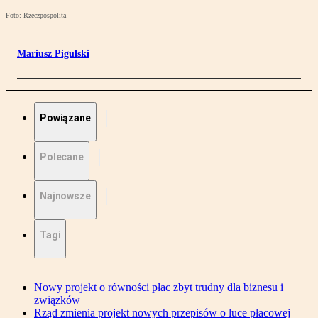
Foto: Rzeczpospolita
Mariusz Pigulski
Powiązane
Polecane
Najnowsze
Tagi
Nowy projekt o równości płac zbyt trudny dla biznesu i
związków
Rząd zmienia projekt nowych przepisów o luce płacowej