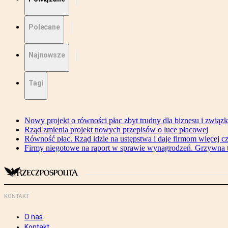
Polecane
Najnowsze
Tagi
Nowy projekt o równości płac zbyt trudny dla biznesu i związ
Rząd zmienia projekt nowych przepisów o luce płacowej
Równość płac. Rząd idzie na ustępstwa i daje firmom więcej c
Firmy niegotowe na raport w sprawie wynagrodzeń. Grzywna to
KONTAKT
O nas
Kontakt