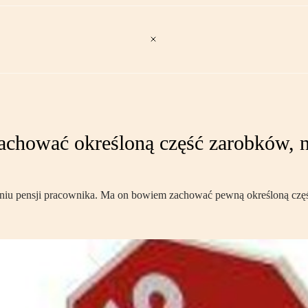
achować określoną część zarobków, n
niu pensji pracownika. Ma on bowiem zachować pewną określoną część