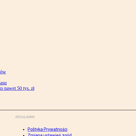
ków
zasu
 nawet 50 tys. zł
REGULAMIN
Polityka Prywatności
Zmiana ustawień zgód