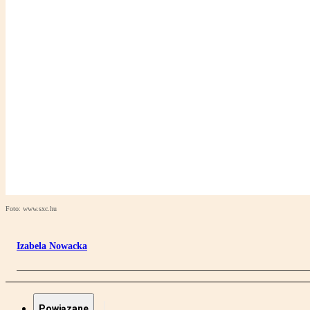
Foto: www.sxc.hu
Izabela Nowacka
Powiązane