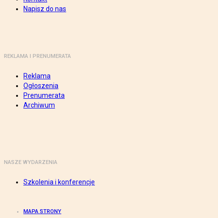
Napisz do nas
REKLAMA I PRENUMERATA
Reklama
Ogłoszenia
Prenumerata
Archiwum
NASZE WYDARZENIA
Szkolenia i konferencje
MAPA STRONY