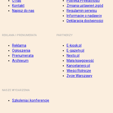
O nas
Polityka Prywatności
Kontakt
Zmiana ustawień zgód
Napisz do nas
Regulamin serwisu
Informacje o nadawcy
Deklaracja dostępności
REKLAMA I PRENUMERATA
PARTNERZY
Reklama
E-kiosk.pl
Ogłoszenia
E-gazety.pl
Prenumerata
Nexto.pl
Archiwum
Mała księgowość
Kancelarierp.pl
Wieści Rolnicze
Życie Warszawy
NASZE WYDARZENIA
Szkolenia i konferencje