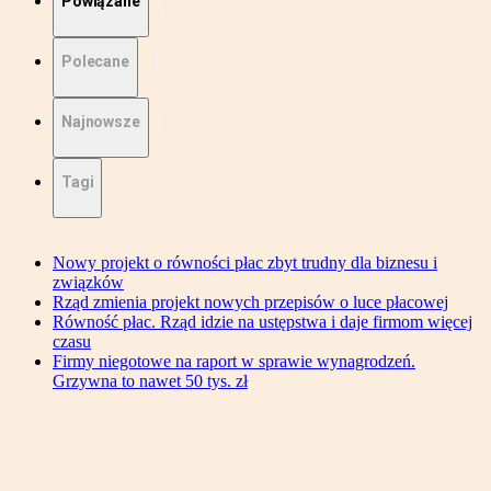
Powiązane
Polecane
Najnowsze
Tagi
Nowy projekt o równości płac zbyt trudny dla biznesu i
związków
Rząd zmienia projekt nowych przepisów o luce płacowej
Równość płac. Rząd idzie na ustępstwa i daje firmom więcej
czasu
Firmy niegotowe na raport w sprawie wynagrodzeń.
Grzywna to nawet 50 tys. zł