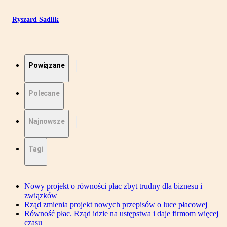
Ryszard Sadlik
Powiązane
Polecane
Najnowsze
Tagi
Nowy projekt o równości płac zbyt trudny dla biznesu i
związków
Rząd zmienia projekt nowych przepisów o luce płacowej
Równość płac. Rząd idzie na ustępstwa i daje firmom więcej
czasu