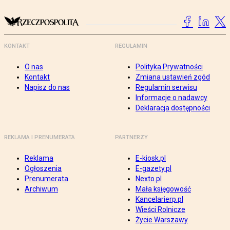
KONTAKT
REGULAMIN
O nas
Polityka Prywatności
Kontakt
Zmiana ustawień zgód
Napisz do nas
Regulamin serwisu
Informacje o nadawcy
Deklaracja dostępności
REKLAMA I PRENUMERATA
PARTNERZY
Reklama
E-kiosk.pl
Ogłoszenia
E-gazety.pl
Prenumerata
Nexto.pl
Archiwum
Mała księgowość
Kancelarierp.pl
Wieści Rolnicze
Życie Warszawy