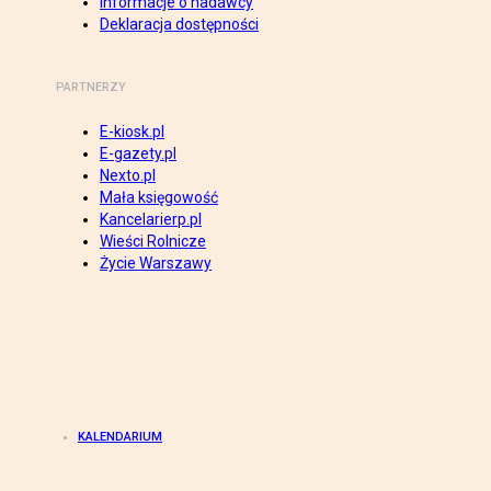
Informacje o nadawcy
Deklaracja dostępności
PARTNERZY
E-kiosk.pl
E-gazety.pl
Nexto.pl
Mała księgowość
Kancelarierp.pl
Wieści Rolnicze
Życie Warszawy
KALENDARIUM