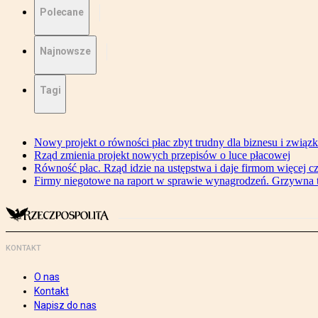
Polecane
Najnowsze
Tagi
Nowy projekt o równości płac zbyt trudny dla biznesu i związ
Rząd zmienia projekt nowych przepisów o luce płacowej
Równość płac. Rząd idzie na ustępstwa i daje firmom więcej c
Firmy niegotowe na raport w sprawie wynagrodzeń. Grzywna to
KONTAKT
O nas
Kontakt
Napisz do nas