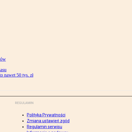
ków
zasu
 nawet 50 tys. zł
REGULAMIN
Polityka Prywatności
Zmiana ustawień zgód
Regulamin serwisu