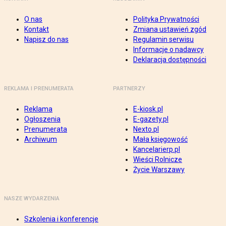
O nas
Polityka Prywatności
Kontakt
Zmiana ustawień zgód
Napisz do nas
Regulamin serwisu
Informacje o nadawcy
Deklaracja dostępności
REKLAMA I PRENUMERATA
PARTNERZY
Reklama
E-kiosk.pl
Ogłoszenia
E-gazety.pl
Prenumerata
Nexto.pl
Archiwum
Mała księgowość
Kancelarierp.pl
Wieści Rolnicze
Życie Warszawy
NASZE WYDARZENIA
Szkolenia i konferencje