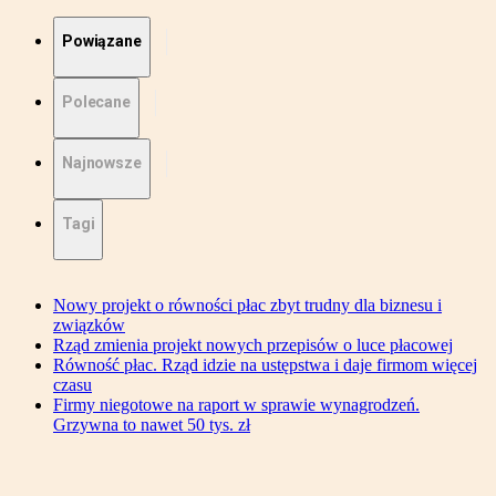
Powiązane
Polecane
Najnowsze
Tagi
Nowy projekt o równości płac zbyt trudny dla biznesu i
związków
Rząd zmienia projekt nowych przepisów o luce płacowej
Równość płac. Rząd idzie na ustępstwa i daje firmom więcej
czasu
Firmy niegotowe na raport w sprawie wynagrodzeń.
Grzywna to nawet 50 tys. zł