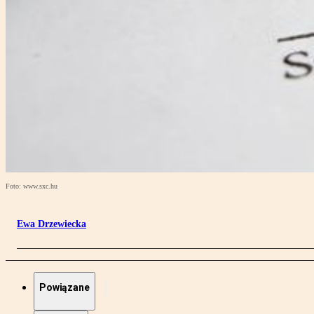
Foto: www.sxc.hu
Ewa Drzewiecka
Powiązane