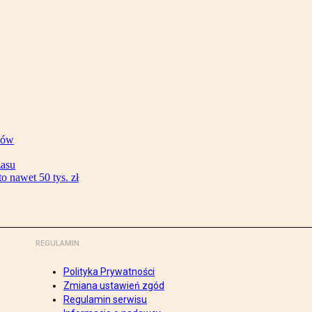
ków
zasu
 nawet 50 tys. zł
REGULAMIN
Polityka Prywatności
Zmiana ustawień zgód
Regulamin serwisu