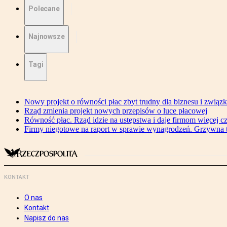
Polecane
Najnowsze
Tagi
Nowy projekt o równości płac zbyt trudny dla biznesu i związ
Rząd zmienia projekt nowych przepisów o luce płacowej
Równość płac. Rząd idzie na ustępstwa i daje firmom więcej c
Firmy niegotowe na raport w sprawie wynagrodzeń. Grzywna to
KONTAKT
O nas
Kontakt
Napisz do nas