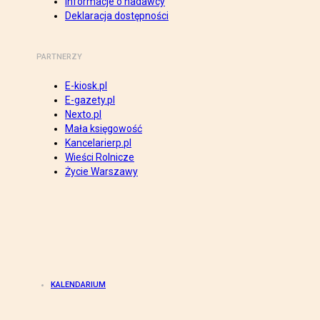
Informacje o nadawcy
Deklaracja dostępności
PARTNERZY
E-kiosk.pl
E-gazety.pl
Nexto.pl
Mała księgowość
Kancelarierp.pl
Wieści Rolnicze
Życie Warszawy
KALENDARIUM