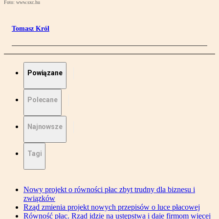
Foto: www.sxc.hu
Tomasz Król
Powiązane
Polecane
Najnowsze
Tagi
Nowy projekt o równości płac zbyt trudny dla biznesu i
związków
Rząd zmienia projekt nowych przepisów o luce płacowej
Równość płac. Rząd idzie na ustępstwa i daje firmom więcej