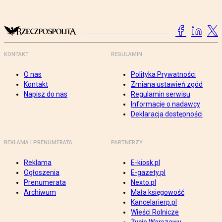
KONTAKT
REGULAMIN
O nas
Polityka Prywatności
Kontakt
Zmiana ustawień zgód
Napisz do nas
Regulamin serwisu
Informacje o nadawcy
Deklaracja dostępności
REKLAMA I PRENUMERATA
PARTNERZY
Reklama
E-kiosk.pl
Ogłoszenia
E-gazety.pl
Prenumerata
Nexto.pl
Archiwum
Mała księgowość
Kancelarierp.pl
Wieści Rolnicze