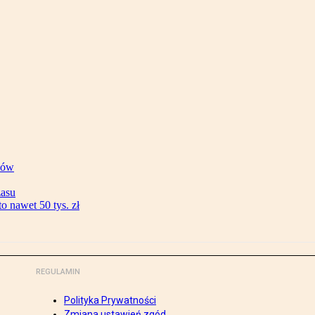
ków
zasu
 nawet 50 tys. zł
REGULAMIN
Polityka Prywatności
Zmiana ustawień zgód