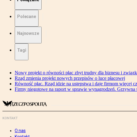
Polecane
Najnowsze
Tagi
Nowy projekt o równości płac zbyt trudny dla biznesu i związ
Rząd zmienia projekt nowych przepisów o luce płacowej
Równość płac. Rząd idzie na ustępstwa i daje firmom więcej c
Firmy niegotowe na raport w sprawie wynagrodzeń. Grzywna to
KONTAKT
O nas
Kontakt