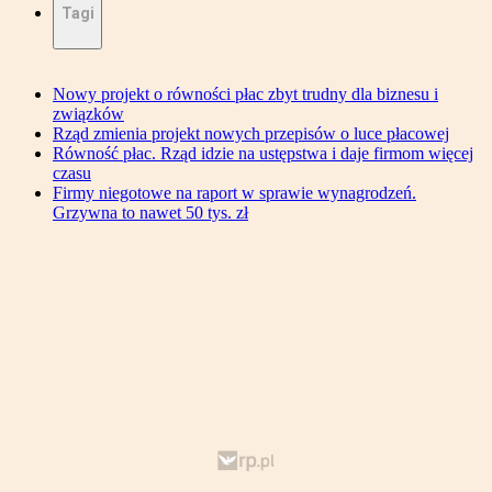
Tagi
Nowy projekt o równości płac zbyt trudny dla biznesu i
związków
Rząd zmienia projekt nowych przepisów o luce płacowej
Równość płac. Rząd idzie na ustępstwa i daje firmom więcej
czasu
Firmy niegotowe na raport w sprawie wynagrodzeń.
Grzywna to nawet 50 tys. zł