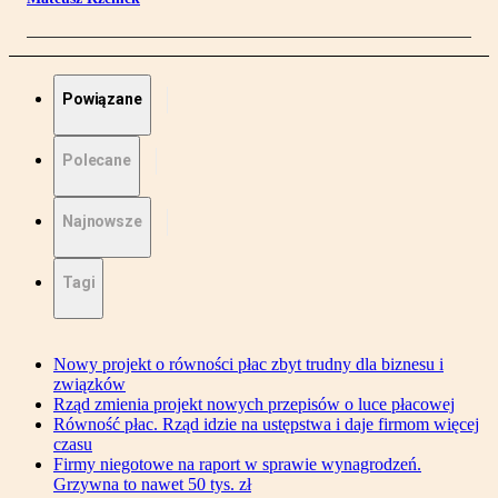
Powiązane
Polecane
Najnowsze
Tagi
Nowy projekt o równości płac zbyt trudny dla biznesu i
związków
Rząd zmienia projekt nowych przepisów o luce płacowej
Równość płac. Rząd idzie na ustępstwa i daje firmom więcej
czasu
Firmy niegotowe na raport w sprawie wynagrodzeń.
Grzywna to nawet 50 tys. zł