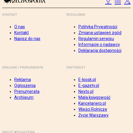
KONTAKT
REGULAMIN
O nas
Polityka Prywatności
Kontakt
Zmiana ustawień zgód
Napisz do nas
Regulamin serwisu
Informacje o nadawcy
Deklaracja dostępności
REKLAMA I PRENUMERATA
PARTNERZY
Reklama
E-kiosk.pl
Ogłoszenia
E-gazety.pl
Prenumerata
Nexto.pl
Archiwum
Mała księgowość
Kancelarierp.pl
Wieści Rolnicze
Życie Warszawy
NASZE WYDARZENIA