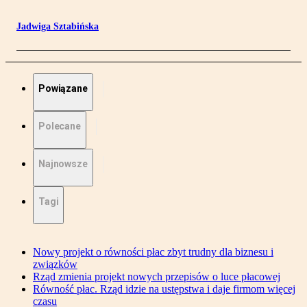
Jadwiga Sztabińska
Powiązane
Polecane
Najnowsze
Tagi
Nowy projekt o równości płac zbyt trudny dla biznesu i
związków
Rząd zmienia projekt nowych przepisów o luce płacowej
Równość płac. Rząd idzie na ustępstwa i daje firmom więcej
czasu