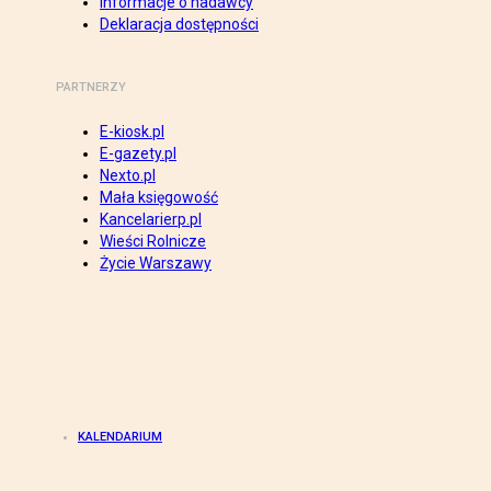
Informacje o nadawcy
Deklaracja dostępności
PARTNERZY
E-kiosk.pl
E-gazety.pl
Nexto.pl
Mała księgowość
Kancelarierp.pl
Wieści Rolnicze
Życie Warszawy
KALENDARIUM