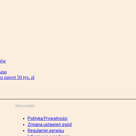
ków
zasu
 nawet 50 tys. zł
REGULAMIN
Polityka Prywatności
Zmiana ustawień zgód
Regulamin serwisu