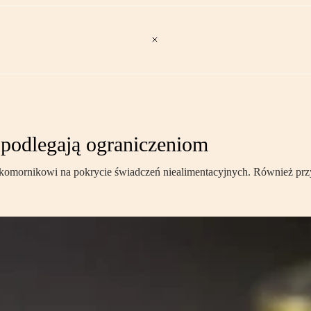
 podlegają ograniczeniom
j komornikowi na pokrycie świadczeń niealimentacyjnych. Również pr