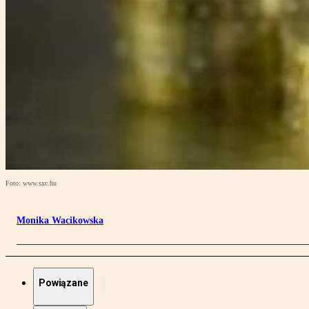
Foto: www.sxc.hu
Monika Wacikowska
Powiązane