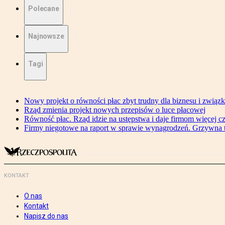
Polecane
Najnowsze
Tagi
Nowy projekt o równości płac zbyt trudny dla biznesu i związ
Rząd zmienia projekt nowych przepisów o luce płacowej
Równość płac. Rząd idzie na ustępstwa i daje firmom więcej c
Firmy niegotowe na raport w sprawie wynagrodzeń. Grzywna to
KONTAKT
O nas
Kontakt
Napisz do nas