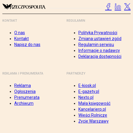
KONTAKT
REGULAMIN
O nas
Polityka Prywatności
Kontakt
Zmiana ustawień zgód
Napisz do nas
Regulamin serwisu
Informacje o nadawcy
Deklaracja dostępności
REKLAMA I PRENUMERATA
PARTNERZY
Reklama
E-kiosk.pl
Ogłoszenia
E-gazety.pl
Prenumerata
Nexto.pl
Archiwum
Mała księgowość
Kancelarierp.pl
Wieści Rolnicze
Życie Warszawy