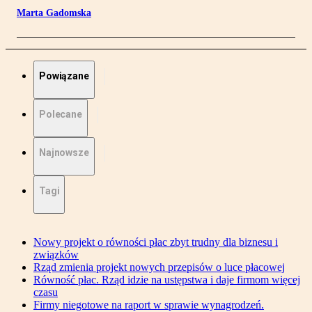
Marta Gadomska
Powiązane
Polecane
Najnowsze
Tagi
Nowy projekt o równości płac zbyt trudny dla biznesu i
związków
Rząd zmienia projekt nowych przepisów o luce płacowej
Równość płac. Rząd idzie na ustępstwa i daje firmom więcej
czasu
Firmy niegotowe na raport w sprawie wynagrodzeń.