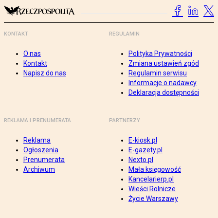
KONTAKT
REGULAMIN
O nas
Polityka Prywatności
Kontakt
Zmiana ustawień zgód
Napisz do nas
Regulamin serwisu
Informacje o nadawcy
Deklaracja dostępności
REKLAMA I PRENUMERATA
PARTNERZY
Reklama
E-kiosk.pl
Ogłoszenia
E-gazety.pl
Prenumerata
Nexto.pl
Archiwum
Mała księgowość
Kancelarierp.pl
Wieści Rolnicze
Życie Warszawy