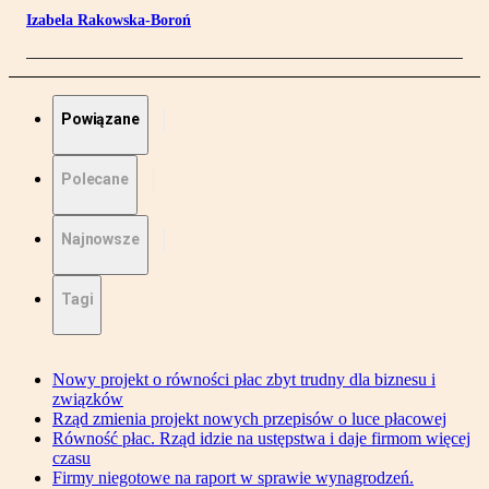
Izabela Rakowska-Boroń
Powiązane
Polecane
Najnowsze
Tagi
Nowy projekt o równości płac zbyt trudny dla biznesu i
związków
Rząd zmienia projekt nowych przepisów o luce płacowej
Równość płac. Rząd idzie na ustępstwa i daje firmom więcej
czasu
Firmy niegotowe na raport w sprawie wynagrodzeń.